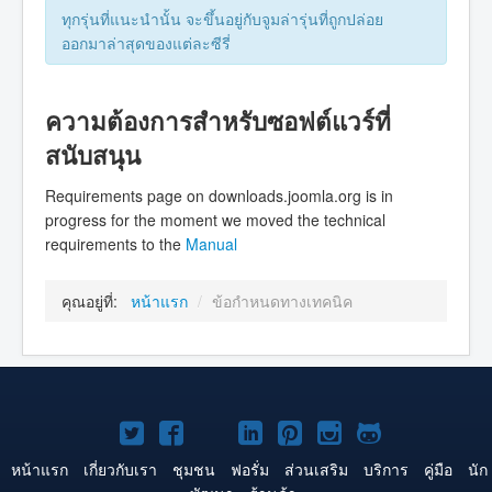
ทุกรุ่นที่แนะนำนั้น จะขึ้นอยู่กับจูมล่ารุ่นที่ถูกปล่อย
ออกมาล่าสุดของแต่ละซีรี่
ความต้องการสำหรับซอฟต์แวร์ที่
สนับสนุน
Requirements page on downloads.joomla.org is in
progress for the moment we moved the technical
requirements to the
Manual
คุณอยู่ที่:
หน้าแรก
/
ข้อกำหนดทางเทคนิค
Joomla!
Joomla!
Joomla!
Joomla!
Joomla!
Joomla!
Joomla!
บน
บน
บน
บน
บน
บน
บน
หน้าแรก
เกี่ยวกับเรา
ชุมชน
ฟอรั่ม
ส่วนเสริม
บริการ
คู่มือ
นัก