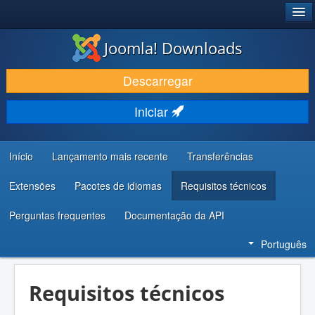
®
JOOMLA!
Joomla! Downloads
DESCARREGAR E EVOLUIR
Descarregar
DESCOBRIR E APRENDER
Iniciar
COMUNIDADE E SUPORTE
RECURSOS PARA PROGRAMADORES
Início
Lançamento mais recente
Transferências
Extensões
Pacotes de idiomas
Requisitos técnicos
Perguntas frequentes
Documentação da API
Português
Requisitos técnicos