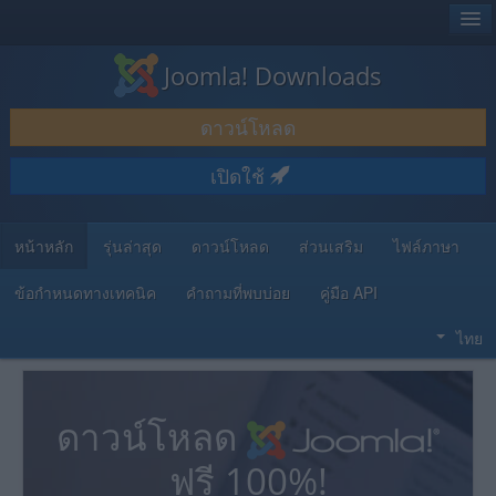
®
JOOMLA!
Joomla! Downloads
ดาวน์โหลด & ส่วนเสริม
ดาวน์โหลด
ค้นคว้า & เรียนรู้
เปิดใช้
ชุมชน & สนับสนุน
ทรัพยากรสำหรับนักพัฒนา
หน้าหลัก
รุ่นล่าสุด
ดาวน์โหลด
ส่วนเสริม
ไฟล์ภาษา
ข้อกำหนดทางเทคนิค
คำถามที่พบบ่อย
คู่มือ API
ไทย
ดาวน์โหลด
ฟรี 100%!