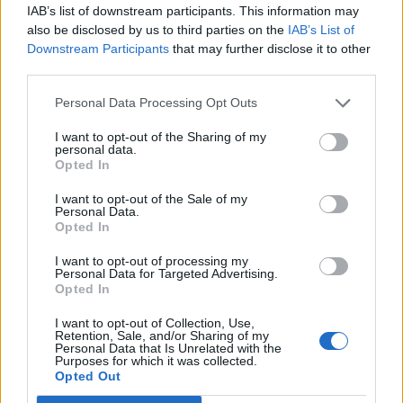
IAB’s list of downstream participants. This information may
also be disclosed by us to third parties on the
IAB’s List of
Joomla! 6
Downstream Participants
that may further disclose it to other
third parties.
ค้นพบคุณสมบัติล่าสุดบน 6.joomla.org
Personal Data Processing Opt Outs
I want to opt-out of the Sharing of my
launch.joomla.org
personal data.
Opted In
ฟรี พื้นที่ใช้งานเว็บไซต์ launch.joomla.org
I want to opt-out of the Sale of my
Personal Data.
Opted In
ค้นหาการสนับสนุน!
I want to opt-out of processing my
Personal Data for Targeted Advertising.
Opted In
I want to opt-out of Collection, Use,
Retention, Sale, and/or Sharing of my
Personal Data that Is Unrelated with the
Purposes for which it was collected.
ฟอรั่มอย่างเป็นทางการ
Opted Out