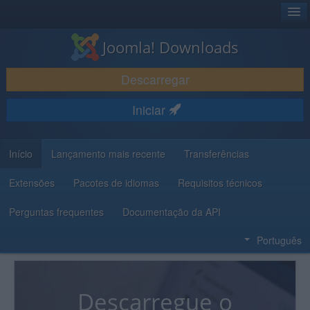
®
JOOMLA!
Joomla! Downloads
DESCARREGAR E EVOLUIR
Descarregar
DESCOBRIR E APRENDER
Iniciar
COMUNIDADE E SUPORTE
RECURSOS PARA PROGRAMADORES
Início
Lançamento mais recente
Transferências
Extensões
Pacotes de idiomas
Requisitos técnicos
Perguntas frequentes
Documentação da API
Português
Descarregue o