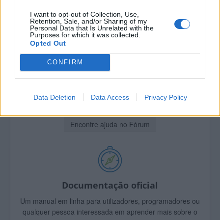
Encontre ajuda!
I want to opt-out of Collection, Use,
Retention, Sale, and/or Sharing of my
Personal Data that Is Unrelated with the
Purposes for which it was collected.
Opted Out
CONFIRM
Fórum oficial
Precisa de ajuda?
Coloque pedidos de ajuda no Fórum Joomla!
Data Deletion
Data Access
Privacy Policy
Encontre ajuda no Fórum
Documentação oficial
Um manual em linha para utilizadores, programadores ou
qualquer pessoa interessada em aprender mais sobre o