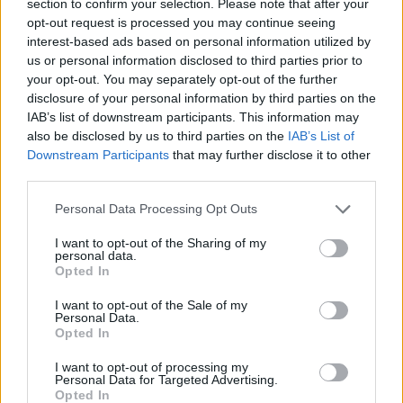
section to confirm your selection. Please note that after your
JED — Diretório de Extensões Joomla!
opt-out request is processed you may continue seeing
interest-based ads based on personal information utilized by
us or personal information disclosed to third parties prior to
your opt-out. You may separately opt-out of the further
Experimente o Joomla 6!
disclosure of your personal information by third parties on the
IAB’s list of downstream participants. This information may
also be disclosed by us to third parties on the
IAB’s List of
Downstream Participants
that may further disclose it to other
third parties.
Joomla! 6
Descubra as funcionalidades mais recentes em
Personal Data Processing Opt Outs
6.joomla.org
I want to opt-out of the Sharing of my
personal data.
Opted In
launch.joomla.org
I want to opt-out of the Sale of my
Personal Data.
Um sítio completamente gratuito em launch.joomla.org
Opted In
I want to opt-out of processing my
Personal Data for Targeted Advertising.
Opted In