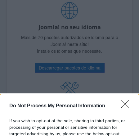
Joomla! no seu idioma
Mais de 70 pacotes autorizados de idioma para o
Joomla! neste sítio!
Instale os idiomas que necessite.
Descarregar pacotes de idioma
Milhares de extensões Joomla!
Do Not Process My Personal Information
Aperfeiçoe o seu sítio!
If you wish to opt-out of the sale, sharing to third parties, or
O JED apresenta milhares de possibilidades para
processing of your personal or sensitive information for
melhorar seu site Joomla!
targeted advertising by us, please use the below opt-out