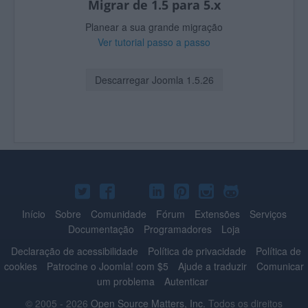
Migrar de 1.5 para 5.x
Planear a sua grande migração
Ver tutorial passo a passo
Descarregar Joomla 1.5.26
Joomla!
Joomla!
Joomla!
Joomla!
Joomla!
Joomla!
Joomla!
no
no
no
no
no
no
no
Início
Sobre
Comunidade
Fórum
Extensões
Serviços
Documentação
Programadores
Loja
Twitter
Facebook
YouTube
LinkedIn
Pinterest
Instagram
GitHub
Declaração de acessibilidade
Política de privacidade
Política de
cookies
Patrocine o Joomla! com $5
Ajude a traduzir
Comunicar
um problema
Autenticar
© 2005 - 2026
Open Source Matters, Inc.
Todos os direitos