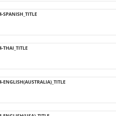
-SPANISH_TITLE
-THAI_TITLE
ENGLISH(AUSTRALIA)_TITLE
-ENGLISH(USA)_TITLE