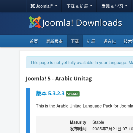
®
Joomla!
下载 & 扩展
发现 & 学习
Joomla! Downloads
首页
最新版本
下载
扩展
语言包
技术
This page is not yet fully available in your language. M
Joomla! 5 - Arabic Unitag
版本 5.3.2.3
Stable
This is the Arabic Unitag Language Pack for Joomla!
Maturity
Stable
发布时间
2025年7月21日 07:1