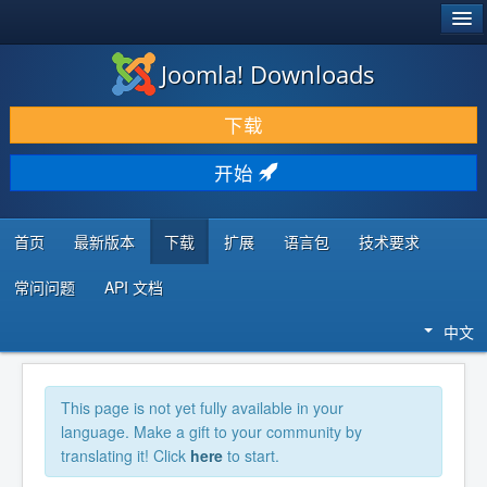
®
JOOMLA!
Joomla! Downloads
下载 & 扩展
下载
发现 & 学习
开始
社区 & 支持
开发者资源
首页
最新版本
下载
扩展
语言包
技术要求
常问问题
API 文档
中文
This page is not yet fully available in your
language. Make a gift to your community by
translating it! Click
here
to start.