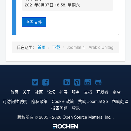
2021年8月07日 18:58, 星期六
查看文件
我在这里:
首页
/
下载
/
Joomla! 4 - Arabic Unitag
Twitter
Facebook
YouTube
LinkedIn
Pinterest
Instagram
GitHub
主
主
主
主
主
主
主
首页
关于
社区
论坛
扩展
服务
文档
开发者
商店
页
页
页
页
页
页
页
可访问性说明
隐私政策
Cookie 政策
赞助 Joomla! $5
帮助翻译
报告问题
登录
版权所有 © 2005 - 2026
Open Source Matters, Inc.
.