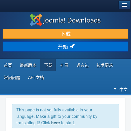
®
JOOMLA!
Joomla! Downloads
下载 & 扩展
下载
发现 & 学习
开始
社区 & 支持
开发者资源
首页
最新版本
下载
扩展
语言包
技术要求
常问问题
API 文档
中文
This page is not yet fully available in your
language. Make a gift to your community by
translating it! Click
here
to start.