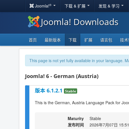
®
Joomla!
下载 & 扩展
发现 & 学习
Joomla! Downloads
首页
最新版本
下载
扩展
语言包
技术
This page is not yet fully available in your language. M
Joomla! 6 - German (Austria)
版本 6.1.2.1
Stable
This is the German, Austria Language Pack for Joo
Maturity
Stable
发布时间
2026年7月07日 15:5