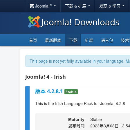
®
Joomla!
下载 & 扩展
发现 & 学习
Joomla! Downloads
首页
最新版本
下载
扩展
语言包
技术
This page is not yet fully available in your language. M
Joomla! 4 - Irish
版本 4.2.8.1
Stable
This is the Irish Language Pack for Joomla! 4.2.8
Maturity
Stable
发布时间
2023年3月08日 13:5