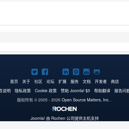
Twitter
Facebook
YouTube
LinkedIn
Pinterest
Instagram
GitHub
主
主
主
主
主
主
主
首页
关于
社区
论坛
扩展
服务
文档
开发者
商店
页
页
页
页
页
页
页
性说明
隐私政策
Cookie 政策
赞助 Joomla! $5
帮助翻译
报告问
版权所有 © 2005 - 2026
Open Source Matters, Inc.
.
Joomla!
由 Rochen 公司提供主机支持