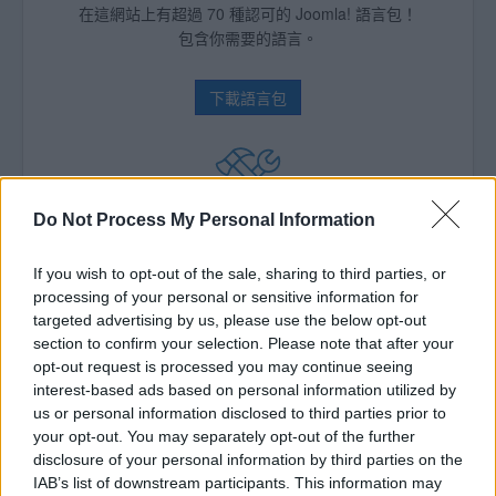
在這網站上有超過 70 種認可的 Joomla! 語言包！
包含你需要的語言。
下載語言包
Do Not Process My Personal Information
超過 6,000 Joomla! 擴充套件
增強你的網站！
If you wish to opt-out of the sale, sharing to third parties, or
JED 提供你的 Joomla! 網站增進的數千種方法。
processing of your personal or sensitive information for
targeted advertising by us, please use the below opt-out
section to confirm your selection. Please note that after your
Joomla! Extensions Directory
opt-out request is processed you may continue seeing
interest-based ads based on personal information utilized by
us or personal information disclosed to third parties prior to
your opt-out. You may separately opt-out of the further
Try Joomla! 6, now!
disclosure of your personal information by third parties on the
IAB’s list of downstream participants. This information may