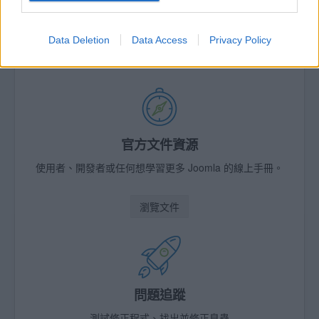
需要協助？
在 Joomla! 討論區發問你需協助的問題。
Data Deletion
Data Access
Privacy Policy
在討論區尋求協助
官方文件資源
使用者、開發者或任何想學習更多 Joomla 的線上手冊。
瀏覽文件
問題追蹤
測試修正程式、找出並修正臭蟲