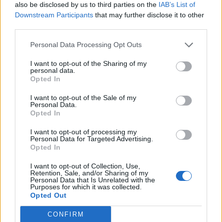
also be disclosed by us to third parties on the
IAB’s List of
Downstream Participants
that may further disclose it to other
Joomla! 6
third parties.
Discover the latest features on 6.joomla.org
Personal Data Processing Opt Outs
I want to opt-out of the Sharing of my
personal data.
launch.joomla.org
Opted In
完整免費的網站在 launch.joomla.org
I want to opt-out of the Sale of my
Personal Data.
Opted In
I want to opt-out of processing my
尋找支援！
Personal Data for Targeted Advertising.
Opted In
I want to opt-out of Collection, Use,
Retention, Sale, and/or Sharing of my
Personal Data that Is Unrelated with the
Purposes for which it was collected.
Opted Out
官方討論區
CONFIRM