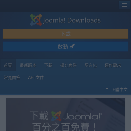
®
JOOMLA!
Joomla! Downloads
下載 & 擴充
下載
發現 & 學習
啟動
社群 & 支援
程式者資源
首頁
最新版本
下載
擴充套件
語言包
運作需求
常見問答
API 文件
正體中文
下載
百分之百免費！