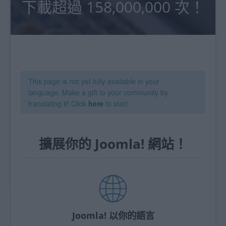
下載超過 158,000,000 次！
This page is not yet fully available in your
language. Make a gift to your community by
translating it! Click
here
to start.
擴展你的 Joomla! 網站！
Joomla! 以你的語言