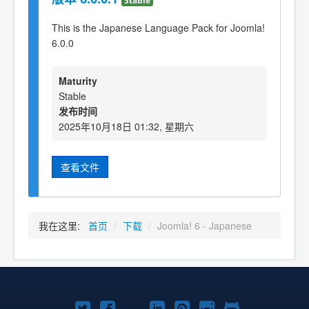
This is the Japanese Language Pack for Joomla!
6.0.0
Maturity
Stable
发布时间
2025年10月18日 01:32, 星期六
查看文件
我在这里:
首页
/
下载
/
Joomla! 6 - Japanese
Twitter
Facebook
YouTube
LinkedIn
Pinterest
Instagram
GitHub