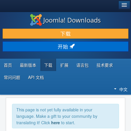
®
JOOMLA!
Joomla! Downloads
下载 & 扩展
下载
发现 & 学习
开始
社区 & 支持
开发者资源
首页
最新版本
下载
扩展
语言包
技术要求
常问问题
API 文档
中文
This page is not yet fully available in your
language. Make a gift to your community by
translating it! Click
here
to start.