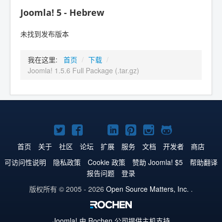
Joomla! 5 - Hebrew
未找到发布版本
我在这里:
首页
/
下载
/
Joomla! 1.5.6 Full Package (.tar.gz)
Twitter
Facebook
YouTube
LinkedIn
Pinterest
Instagram
GitHub
主
主
主
主
主
主
主
首页
关于
社区
论坛
扩展
服务
文档
开发者
商店
页
页
页
页
页
页
页
可访问性说明
隐私政策
Cookie 政策
赞助 Joomla! $5
帮助翻译
报告问题
登录
版权所有 © 2005 - 2026
Open Source Matters, Inc.
.
Joomla!
由 Rochen 公司提供主机支持