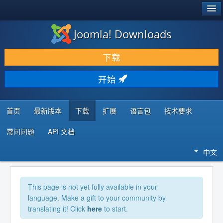
®
JOOMLA!
Joomla! Downloads
下载 & 扩展
下载
发现 & 学习
开始
社区 & 支持
开发者资源
首页
最新版本
下载
扩展
语言包
技术要求
常问问题
API 文档
中文
This page is not yet fully available in your
language. Make a gift to your community by
translating it! Click
here
to start.