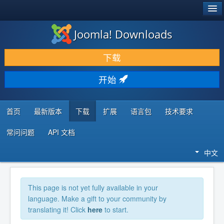
®
JOOMLA!
Joomla! Downloads
下载 & 扩展
下载
发现 & 学习
开始
社区 & 支持
开发者资源
首页
最新版本
下载
扩展
语言包
技术要求
常问问题
API 文档
中文
This page is not yet fully available in your
language. Make a gift to your community by
translating it! Click
here
to start.