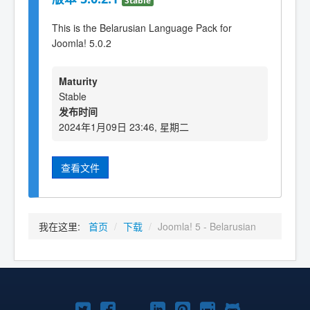
This is the Belarusian Language Pack for
Joomla! 5.0.2
Maturity
Stable
发布时间
2024年1月09日 23:46, 星期二
查看文件
我在这里:
首页
/
下载
/
Joomla! 5 - Belarusian
Twitter
Facebook
YouTube
LinkedIn
Pinterest
Instagram
GitHub