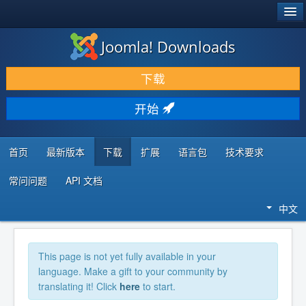
®
JOOMLA!
Joomla! Downloads
下载 & 扩展
下载
发现 & 学习
开始
社区 & 支持
开发者资源
首页
最新版本
下载
扩展
语言包
技术要求
常问问题
API 文档
中文
This page is not yet fully available in your
language. Make a gift to your community by
translating it! Click
here
to start.