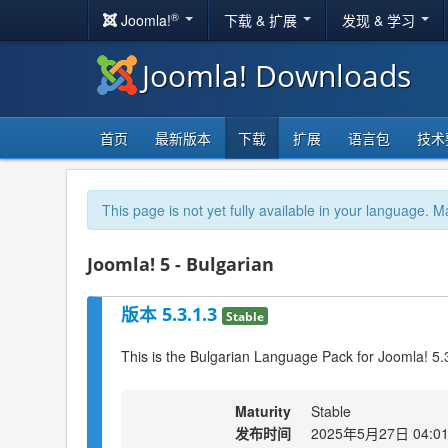
®
Joomla!
下载 & 扩展
发现 & 学习
Joomla! Downloads
首页
最新版本
下载
扩展
语言包
技术
This page is not yet fully available in your language. M
Joomla! 5 - Bulgarian
版本 5.3.1.3
Stable
This is the Bulgarian Language Pack for Joomla! 5.
Maturity
Stable
发布时间
2025年5月27日 04:0