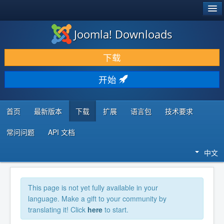
®
JOOMLA!
Joomla! Downloads
下载 & 扩展
下载
发现 & 学习
开始
社区 & 支持
开发者资源
首页
最新版本
下载
扩展
语言包
技术要求
常问问题
API 文档
中文
This page is not yet fully available in your
language. Make a gift to your community by
translating it! Click
here
to start.