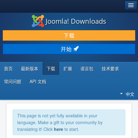
®
JOOMLA!
Joomla! Downloads
下载 & 扩展
下载
发现 & 学习
开始
社区 & 支持
开发者资源
首页
最新版本
下载
扩展
语言包
技术要求
常问问题
API 文档
中文
This page is not yet fully available in your
language. Make a gift to your community by
translating it! Click
here
to start.