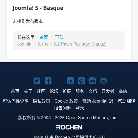
Joomla! 5 - Basque
未找到发布版本
我在这里:
首页
/
下载
/
Joomla! 1.5.1 to 1.5.2 Patch Package (.tar.gz)
Twitter
Facebook
YouTube
LinkedIn
Pinterest
Instagram
GitHub
主
主
主
主
主
主
主
首页
关于
社区
论坛
扩展
服务
文档
开发者
商店
页
页
页
页
页
页
页
可访问性说明
隐私政策
Cookie 政策
赞助 Joomla! $5
帮助翻译
报告问题
登录
版权所有 © 2005 - 2026
Open Source Matters, Inc.
.
Joomla!
由 Rochen 公司提供主机支持