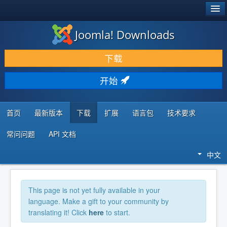
®
JOOMLA!
Joomla! Downloads
下载 & 扩展
下载
发现 & 学习
开始
社区 & 支持
开发者资源
首页
最新版本
下载
扩展
语言包
技术要求
常问问题
API 文档
中文
This page is not yet fully available in your
language. Make a gift to your community by
translating it! Click
here
to start.