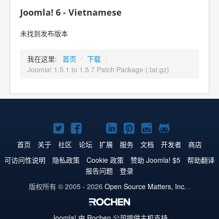
Joomla! 6 - Vietnamese
未找到发布版本
我在这里:
首页
/
下载
/
Joomla! 1.5.1 to 1.5.7 Patch Package (.tar.gz)
Twitter
Facebook
YouTube
LinkedIn
Pinterest
Instagram
GitHub
主
主
主
主
主
主
主
首页
关于
社区
论坛
扩展
服务
文档
开发者
商店
页
页
页
页
页
页
页
可访问性说明
隐私政策
Cookie 政策
赞助 Joomla! $5
帮助翻译
报告问题
登录
版权所有 © 2005 - 2026
Open Source Matters, Inc.
.
Joomla!
由 Rochen 公司提供主机支持