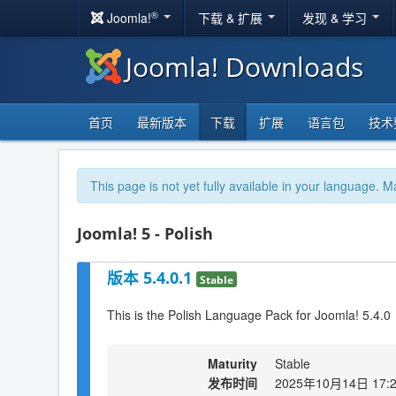
®
Joomla!
下载 & 扩展
发现 & 学习
Joomla! Downloads
首页
最新版本
下载
扩展
语言包
技术
This page is not yet fully available in your language. M
Joomla! 5 - Polish
版本 5.4.0.1
Stable
This is the Polish Language Pack for Joomla! 5.4.0
Maturity
Stable
发布时间
2025年10月14日 17: