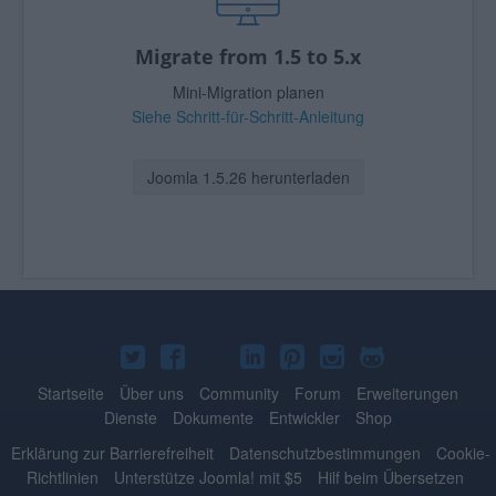
Migrate from 1.5 to 5.x
Mini-Migration planen
Siehe Schritt-für-Schritt-Anleitung
Joomla 1.5.26 herunterladen
Joomla!
Joomla!
Joomla!
Joomla!
Joomla!
Joomla!
Joomla!
auf
auf
auf
auf
auf
auf
auf
Startseite
Über uns
Community
Forum
Erweiterungen
Dienste
Dokumente
Entwickler
Shop
Twitter
Facebook
YouTube
LinkedIn
Pinterest
Instagram
GitHub
Erklärung zur Barrierefreiheit
Datenschutzbestimmungen
Cookie-
Richtlinien
Unterstütze Joomla! mit $5
Hilf beim Übersetzen