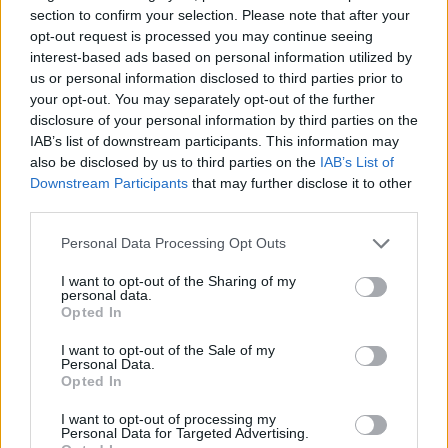
Der JED bietet tausend Möglichkeiten, Ihre Joomla!-
section to confirm your selection. Please note that after your
Website zu verbessern.
opt-out request is processed you may continue seeing
interest-based ads based on personal information utilized by
us or personal information disclosed to third parties prior to
Joomla!-Erweiterungs-Verzeichnis
your opt-out. You may separately opt-out of the further
disclosure of your personal information by third parties on the
IAB’s list of downstream participants. This information may
also be disclosed by us to third parties on the
IAB’s List of
Joomla! 6 jetzt ausproieren!
Downstream Participants
that may further disclose it to other
third parties.
Personal Data Processing Opt Outs
Joomla! 6
I want to opt-out of the Sharing of my
Discover the latest features on 6.joomla.org
personal data.
Opted In
I want to opt-out of the Sale of my
Personal Data.
launch.joomla.org
Opted In
Eine völlig kostenlose Website auf launch.joomla.org
I want to opt-out of processing my
Personal Data for Targeted Advertising.