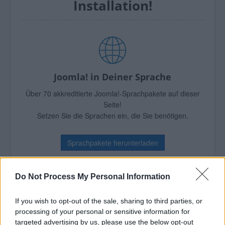
Installation!
Joomla! in Deiner Sprache
Über 70 akkreditierte Joomla!-Sprachpakete auf dieser
Seite!
Setzen Sie die Sprachen ein, die Sie benötigen.
Sprachpakete herunterladen
Do Not Process My Personal Information
If you wish to opt-out of the sale, sharing to third parties, or
Über 6.000 Joomla!-Erweiterungen
processing of your personal or sensitive information for
Erweitern Sie Ihre Website!
targeted advertising by us, please use the below opt-out