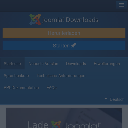
®
JOOMLA!
Joomla! Downloads
DOWNLOAD & ERWEITERN
Herunterladen
ENTDECKEN & LERNEN
Starten
COMMUNITY & SUPPORT
RESSOURCEN FÜR ENTWICKLER
Startseite
Neueste Version
Downloads
Erweiterungen
Sprachpakete
Technische Anforderungen
API-Dokumentation
FAQs
Deutsch
Lade