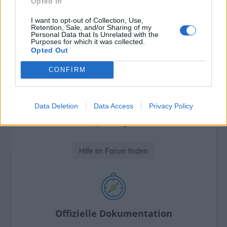
Opted In
I want to opt-out of Collection, Use,
Hilfe finden!
Retention, Sale, and/or Sharing of my
Personal Data that Is Unrelated with the
Purposes for which it was collected.
Opted Out
CONFIRM
Offizielles Forum
Data Deletion
Data Access
Privacy Policy
Brauchen Sie Hilfe?
Stellen Sie Ihre Support-Frage im Joomla!-Forum.
Hilfe im Forum finden
Offizielle Dokumentation