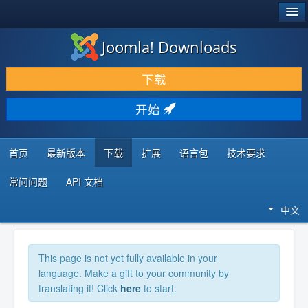
®
JOOMLA!
Joomla! Downloads
下载 & 扩展
下载
发现 & 学习
开始
社区 & 支持
开发者资源
首页
最新版本
下载
扩展
语言包
技术要求
常问问题
API 文档
中文
This page is not yet fully available in your
language. Make a gift to your community by
translating it! Click
here
to start.