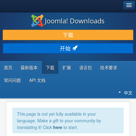
®
JOOMLA!
Joomla! Downloads
下载 & 扩展
下载
发现 & 学习
开始
社区 & 支持
开发者资源
首页
最新版本
下载
扩展
语言包
技术要求
常问问题
API 文档
中文
This page is not yet fully available in your
language. Make a gift to your community by
translating it! Click
here
to start.