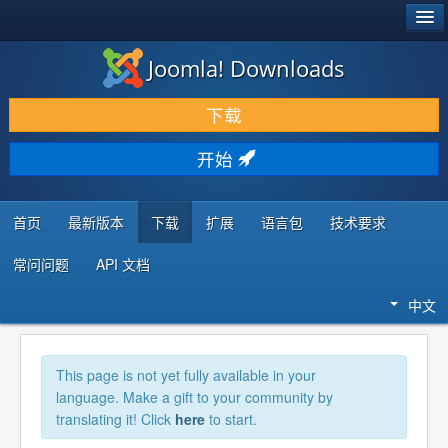
®
JOOMLA!
Joomla! Downloads
下载 & 扩展
下载
发现 & 学习
开始
社区 & 支持
开发者资源
首页
最新版本
下载
扩展
语言包
技术要求
常问问题
API 文档
中文
This page is not yet fully available in your
language. Make a gift to your community by
translating it! Click
here
to start.