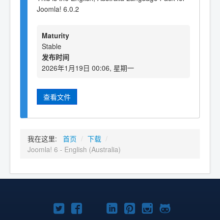
Joomla! 6.0.2
Maturity
Stable
发布时间
2026年1月19日 00:06, 星期一
查看文件
我在这里:
首页
/
下载
/
Joomla! 6 - English (Australia)
Twitter
Facebook
YouTube
LinkedIn
Pinterest
Instagram
GitHub