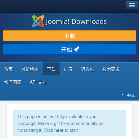
®
JOOMLA!
Joomla! Downloads
下载 & 扩展
下载
发现 & 学习
开始
社区 & 支持
开发者资源
首页
最新版本
下载
扩展
语言包
技术要求
常问问题
API 文档
中文
This page is not yet fully available in your
language. Make a gift to your community by
translating it! Click
here
to start.