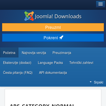
®
JOOMLA!
Joomla! Downloads
PREUZIMANJE I PROŠIRENJA (EKSTENZIJE)
Preuzmi
OTKRIJTE I NAUČITE
Pokreni
ZAJEDNICA I PODRŠKA
RESURSI ZA RAZVOJ
Početna
Najnovija verzija
Preuzimanja
Ekstenzije (dodaci)
Language Packs
Tehnički zahtevi
Česta pitanja (FAQ)
API dokumentacija
Srpski