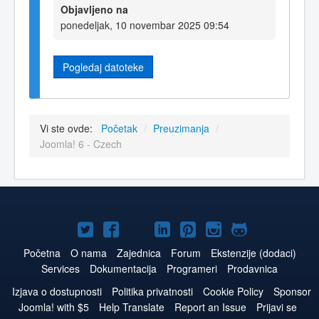
Objavljeno na
ponedeljak, 10 novembar 2025 09:54
Pogledaj datoteke
Vi ste ovde:
Početak
/
Preuzimanja
/
Joomla! 6 - Czech
Joomla!
Joomla!
Joomla!
Joomla!
Joomla!
Joomla!
Joomla!
na
na
na
naLinkedIn
na
na
na
Početna
O nama
Zajednica
Forum
Ekstenzije (dodaci)
Services
Dokumentacija
Programeri
Prodavnica
Twitteru
Facebooku
YouTube
Pinterest
Instagram
GitHub
Izjava o dostupnosti
Politika privatnosti
Cookie Policy
Sponsor
Joomla! with $5
Help Translate
Report an Issue
Prijavi se