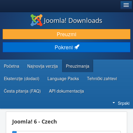
®
JOOMLA!
Joomla! Downloads
PREUZIMANJE I PROŠIRENJA (EKSTENZIJE)
Preuzmi
OTKRIJTE I NAUČITE
Pokreni
ZAJEDNICA I PODRŠKA
RESURSI ZA RAZVOJ
Početna
Najnovija verzija
Preuzimanja
Ekstenzije (dodaci)
Language Packs
Tehnički zahtevi
Česta pitanja (FAQ)
API dokumentacija
Srpski
Joomla! 6 - Czech