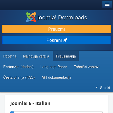
®
JOOMLA!
Joomla! Downloads
PREUZIMANJE I PROŠIRENJA (EKSTENZIJE)
Preuzmi
OTKRIJTE I NAUČITE
Pokreni
ZAJEDNICA I PODRŠKA
RESURSI ZA RAZVOJ
Početna
Najnovija verzija
Preuzimanja
Ekstenzije (dodaci)
Language Packs
Tehnički zahtevi
Česta pitanja (FAQ)
API dokumentacija
Srpski
Joomla! 6 - Italian