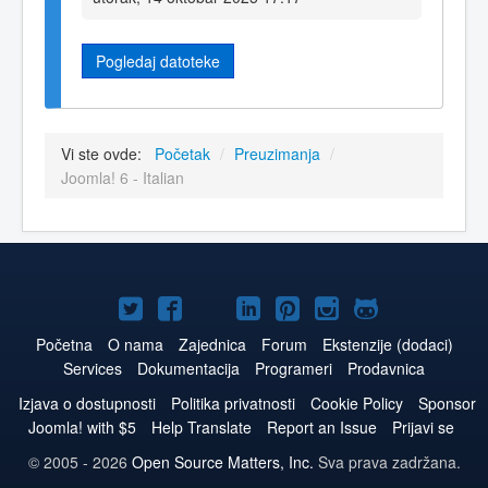
Pogledaj datoteke
Vi ste ovde:
Početak
/
Preuzimanja
/
Joomla! 6 - Italian
Joomla!
Joomla!
Joomla!
Joomla!
Joomla!
Joomla!
Joomla!
na
na
na
naLinkedIn
na
na
na
Početna
O nama
Zajednica
Forum
Ekstenzije (dodaci)
Services
Dokumentacija
Programeri
Prodavnica
Twitteru
Facebooku
YouTube
Pinterest
Instagram
GitHub
Izjava o dostupnosti
Politika privatnosti
Cookie Policy
Sponsor
Joomla! with $5
Help Translate
Report an Issue
Prijavi se
© 2005 - 2026
Open Source Matters, Inc.
Sva prava zadržana.