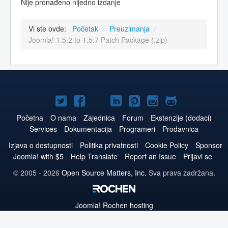
Nije pronađeno nijedno izdanje
Vi ste ovde:
Početak
/
Preuzimanja
/
Joomla! 1.5.2 to 1.5.7 Patch Package (.zip)
Joomla!
Joomla!
Joomla!
Joomla!
Joomla!
Joomla!
Joomla!
na
na
na
naLinkedIn
na
na
na
Početna
O nama
Zajednica
Forum
Ekstenzije (dodaci)
Services
Dokumentacija
Programeri
Prodavnica
Twitteru
Facebooku
YouTube
Pinterest
Instagram
GitHub
Izjava o dostupnosti
Politika privatnosti
Cookie Policy
Sponsor
Joomla! with $5
Help Translate
Report an Issue
Prijavi se
© 2005 - 2026
Open Source Matters, Inc.
Sva prava zadržana.
Joomla!
Rochen hosting