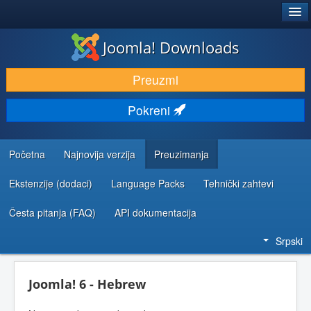
®
JOOMLA!
Joomla! Downloads
PREUZIMANJE I PROŠIRENJA (EKSTENZIJE)
Preuzmi
OTKRIJTE I NAUČITE
Pokreni
ZAJEDNICA I PODRŠKA
RESURSI ZA RAZVOJ
Početna
Najnovija verzija
Preuzimanja
Ekstenzije (dodaci)
Language Packs
Tehnički zahtevi
Česta pitanja (FAQ)
API dokumentacija
Srpski
Joomla! 6 - Hebrew