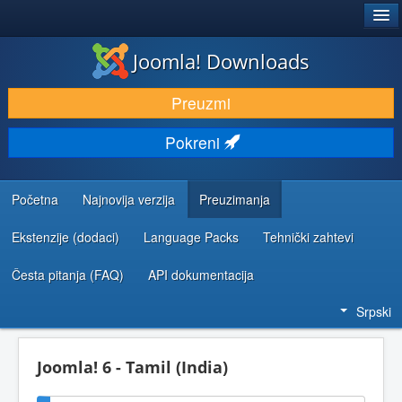
®
JOOMLA!
Joomla! Downloads
PREUZIMANJE I PROŠIRENJA (EKSTENZIJE)
Preuzmi
OTKRIJTE I NAUČITE
Pokreni
ZAJEDNICA I PODRŠKA
RESURSI ZA RAZVOJ
Početna
Najnovija verzija
Preuzimanja
Ekstenzije (dodaci)
Language Packs
Tehnički zahtevi
Česta pitanja (FAQ)
API dokumentacija
Srpski
Joomla! 6 - Tamil (India)