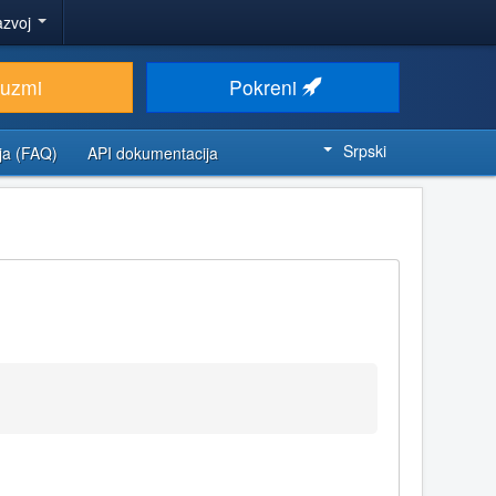
azvoj
euzmi
Pokreni
Srpski
ja (FAQ)
API dokumentacija