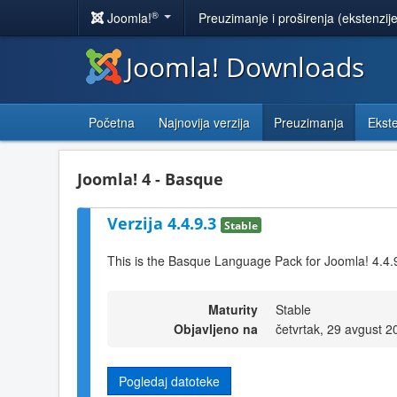
®
Joomla!
Preuzimanje i proširenja (ekstenzij
Joomla! Downloads
Početna
Najnovija verzija
Preuzimanja
Ekste
Joomla! 4 - Basque
Verzija 4.4.9.3
Stable
This is the Basque Language Pack for Joomla! 4.4.
Maturity
Stable
Objavljeno na
četvrtak, 29 avgust 
Pogledaj datoteke