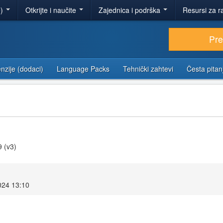
e)
Otkrijte i naučite
Zajednica i podrška
Resursi za r
Pr
nzije (dodaci)
Language Packs
Tehnički zahtevi
Česta pitan
9 (v3)
2024 13:10