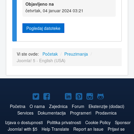
Objavljeno na
četvrtak, 04 januar 2024 03:21
Pogledaj datoteke
Vi ste ovde:
Početak
/
Preuzimanja
/
Joomla! 5 - English (USA)
Joomla!
Joomla!
Joomla!
Joomla!
Joomla!
Joomla!
Joomla!
na
na
na
naLinkedIn
na
na
na
Početna
O nama
Zajednica
Forum
Ekstenzije (dodaci)
Services
Dokumentacija
Programeri
Prodavnica
Twitteru
Facebooku
YouTube
Pinterest
Instagram
GitHub
Izjava o dostupnosti
Politika privatnosti
Cookie Policy
Sponsor
Joomla! with $5
Help Translate
Report an Issue
Prijavi se