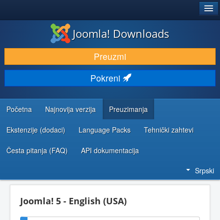
®
JOOMLA!
Joomla! Downloads
PREUZIMANJE I PROŠIRENJA (EKSTENZIJE)
Preuzmi
OTKRIJTE I NAUČITE
Pokreni
ZAJEDNICA I PODRŠKA
RESURSI ZA RAZVOJ
Početna
Najnovija verzija
Preuzimanja
Ekstenzije (dodaci)
Language Packs
Tehnički zahtevi
Česta pitanja (FAQ)
API dokumentacija
Srpski
Joomla! 5 - English (USA)