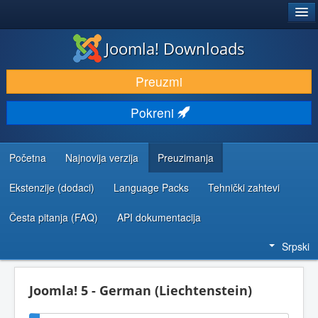
®
JOOMLA!
Joomla! Downloads
PREUZIMANJE I PROŠIRENJA (EKSTENZIJE)
Preuzmi
OTKRIJTE I NAUČITE
Pokreni
ZAJEDNICA I PODRŠKA
RESURSI ZA RAZVOJ
Početna
Najnovija verzija
Preuzimanja
Ekstenzije (dodaci)
Language Packs
Tehnički zahtevi
Česta pitanja (FAQ)
API dokumentacija
Srpski
Joomla! 5 - German (Liechtenstein)