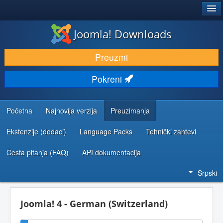
®
JOOMLA!
Joomla! Downloads
PREUZIMANJE I PROŠIRENJA (EKSTENZIJE)
Preuzmi
OTKRIJTE I NAUČITE
Pokreni
ZAJEDNICA I PODRŠKA
RESURSI ZA RAZVOJ
Početna
Najnovija verzija
Preuzimanja
Ekstenzije (dodaci)
Language Packs
Tehnički zahtevi
Česta pitanja (FAQ)
API dokumentacija
Srpski
Joomla! 4 - German (Switzerland)