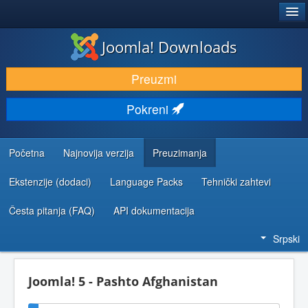
®
JOOMLA!
Joomla! Downloads
PREUZIMANJE I PROŠIRENJA (EKSTENZIJE)
Preuzmi
OTKRIJTE I NAUČITE
Pokreni
ZAJEDNICA I PODRŠKA
RESURSI ZA RAZVOJ
Početna
Najnovija verzija
Preuzimanja
Ekstenzije (dodaci)
Language Packs
Tehnički zahtevi
Česta pitanja (FAQ)
API dokumentacija
Srpski
Joomla! 5 - Pashto Afghanistan