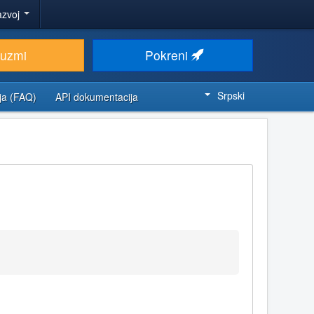
azvoj
euzmi
Pokreni
Srpski
ja (FAQ)
API dokumentacija