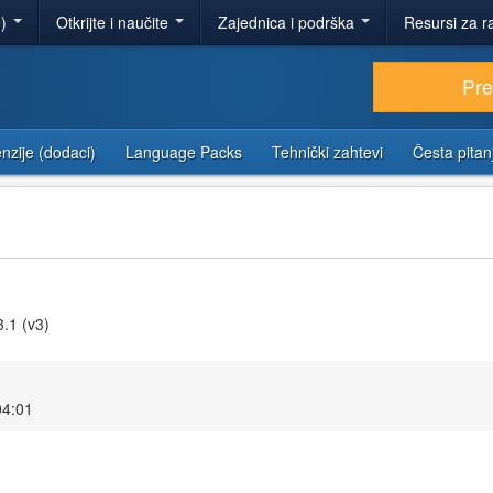
e)
Otkrijte i naučite
Zajednica i podrška
Resursi za r
Pr
nzije (dodaci)
Language Packs
Tehnički zahtevi
Česta pitan
3.1 (v3)
04:01