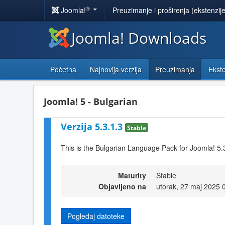
®
Joomla!
Preuzimanje i proširenja (ekstenzij
Joomla! Downloads
Početna
Najnovija verzija
Preuzimanja
Ekste
Joomla! 5 - Bulgarian
Verzija 5.3.1.3
Stable
This is the Bulgarian Language Pack for Joomla! 5.
Maturity
Stable
Objavljeno na
utorak, 27 maj 2025 
Pogledaj datoteke