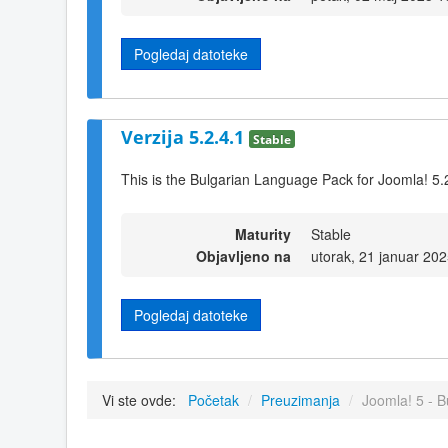
Pogledaj datoteke
Verzija 5.2.4.1
Stable
This is the Bulgarian Language Pack for Joomla! 5.
Maturity
Stable
Objavljeno na
utorak, 21 januar 20
Pogledaj datoteke
Vi ste ovde:
Početak
/
Preuzimanja
/
Joomla! 5 - B