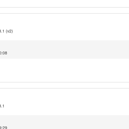
3.1 (v2)
0:08
3.1
9:29