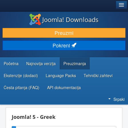
®
JOOMLA!
Joomla! Downloads
PREUZIMANJE I PROŠIRENJA (EKSTENZIJE)
Preuzmi
OTKRIJTE I NAUČITE
Pokreni
ZAJEDNICA I PODRŠKA
RESURSI ZA RAZVOJ
Početna
Najnovija verzija
Preuzimanja
Ekstenzije (dodaci)
Language Packs
Tehnički zahtevi
Česta pitanja (FAQ)
API dokumentacija
Srpski
Joomla! 5 - Greek