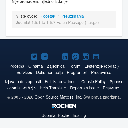
Nije pronađeno nijedno izdanje
Vi ste ovde:
Početak
/
Preuzimanja
/
Joomla! 1.5.1 to 1.5.7 Patch Package (.tar.gz)
Joomla!
Joomla!
Joomla!
Joomla!
Joomla!
Joomla!
Joomla!
na
na
na
naLinkedIn
na
na
na
Početna
O nama
Zajednica
Forum
Ekstenzije (dodaci)
Services
Dokumentacija
Programeri
Prodavnica
Twitteru
Facebooku
YouTube
Pinterest
Instagram
GitHub
Izjava o dostupnosti
Politika privatnosti
Cookie Policy
Sponsor
Joomla! with $5
Help Translate
Report an Issue
Prijavi se
© 2005 - 2026
Open Source Matters, Inc.
Sva prava zadržana.
Joomla!
Rochen hosting