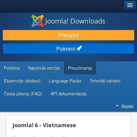
®
JOOMLA!
Joomla! Downloads
PREUZIMANJE I PROŠIRENJA (EKSTENZIJE)
Preuzmi
OTKRIJTE I NAUČITE
Pokreni
ZAJEDNICA I PODRŠKA
RESURSI ZA RAZVOJ
Početna
Najnovija verzija
Preuzimanja
Ekstenzije (dodaci)
Language Packs
Tehnički zahtevi
Česta pitanja (FAQ)
API dokumentacija
Srpski
Joomla! 6 - Vietnamese