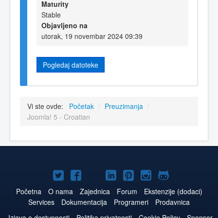
Maturity
Stable
Objavljeno na
utorak, 19 novembar 2024 09:39
Pogledaj datoteke
Vi ste ovde:
Početak
/
Preuzimanja
/
Joomla! 5 - Croatian
Joomla!
Joomla!
Joomla!
Joomla!
Joomla!
Joomla!
Joomla!
na
na
na
naLinkedIn
na
na
na
Početna
O nama
Zajednica
Forum
Ekstenzije (dodaci)
Services
Dokumentacija
Programeri
Prodavnica
Twitteru
Facebooku
YouTube
Pinterest
Instagram
GitHub
Izjava o dostupnosti
Politika privatnosti
Cookie Policy
Sponsor