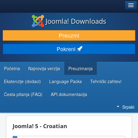
®
JOOMLA!
Joomla! Downloads
PREUZIMANJE I PROŠIRENJA (EKSTENZIJE)
Preuzmi
OTKRIJTE I NAUČITE
Pokreni
ZAJEDNICA I PODRŠKA
RESURSI ZA RAZVOJ
Početna
Najnovija verzija
Preuzimanja
Ekstenzije (dodaci)
Language Packs
Tehnički zahtevi
Česta pitanja (FAQ)
API dokumentacija
Srpski
Joomla! 5 - Croatian