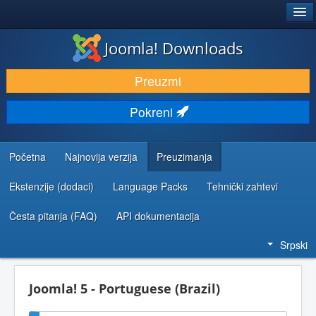
®
JOOMLA!
Joomla! Downloads
PREUZIMANJE I PROŠIRENJA (EKSTENZIJE)
Preuzmi
OTKRIJTE I NAUČITE
Pokreni
ZAJEDNICA I PODRŠKA
RESURSI ZA RAZVOJ
Početna
Najnovija verzija
Preuzimanja
Ekstenzije (dodaci)
Language Packs
Tehnički zahtevi
Česta pitanja (FAQ)
API dokumentacija
Srpski
Joomla! 5 - Portuguese (Brazil)