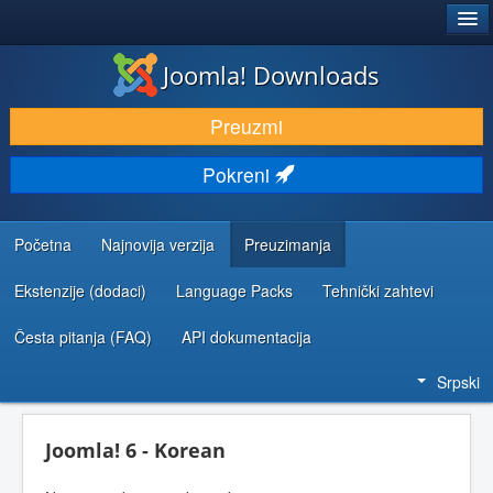
®
JOOMLA!
Joomla! Downloads
PREUZIMANJE I PROŠIRENJA (EKSTENZIJE)
Preuzmi
OTKRIJTE I NAUČITE
Pokreni
ZAJEDNICA I PODRŠKA
RESURSI ZA RAZVOJ
Početna
Najnovija verzija
Preuzimanja
Ekstenzije (dodaci)
Language Packs
Tehnički zahtevi
Česta pitanja (FAQ)
API dokumentacija
Srpski
Joomla! 6 - Korean