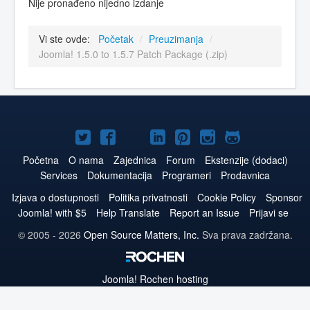
Nije pronađeno nijedno izdanje
Vi ste ovde:
Početak
/
Preuzimanja
/
Joomla! 1.5.0 to 1.5.7 Patch Package (.zip)
Joomla!
Joomla!
Joomla!
Joomla!
Joomla!
Joomla!
Joomla!
na
na
na
naLinkedIn
na
na
na
Početna
O nama
Zajednica
Forum
Ekstenzije (dodaci)
Services
Dokumentacija
Programeri
Prodavnica
Twitteru
Facebooku
YouTube
Pinterest
Instagram
GitHub
Izjava o dostupnosti
Politika privatnosti
Cookie Policy
Sponsor
Joomla! with $5
Help Translate
Report an Issue
Prijavi se
© 2005 - 2026
Open Source Matters, Inc.
Sva prava zadržana.
Joomla!
Rochen hosting