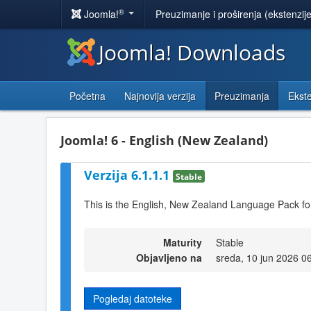
®
Joomla!
Preuzimanje i proširenja (ekstenzij
Joomla! Downloads
Početna
Najnovija verzija
Preuzimanja
Ekste
Joomla! 6 - English (New Zealand)
Verzija 6.1.1.1
Stable
This is the English, New Zealand Language Pack fo
Maturity
Stable
Objavljeno na
sreda, 10 jun 2026 0
Pogledaj datoteke