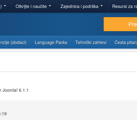
e)
Otkrijte i naučite
Zajednica i podrška
Resursi za r
Pr
nzije (dodaci)
Language Packs
Tehnički zahtevi
Česta pitan
r Joomla! 6.1.1
6:19