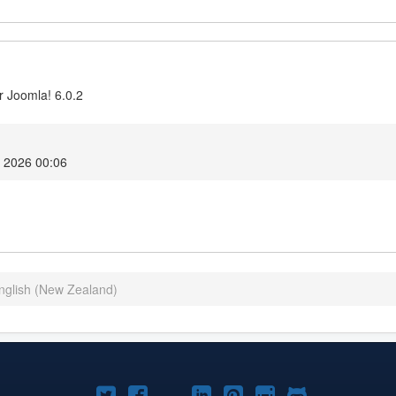
r Joomla! 6.0.2
r 2026 00:06
English (New Zealand)
Joomla!
Joomla!
Joomla!
Joomla!
Joomla!
Joomla!
Joomla!