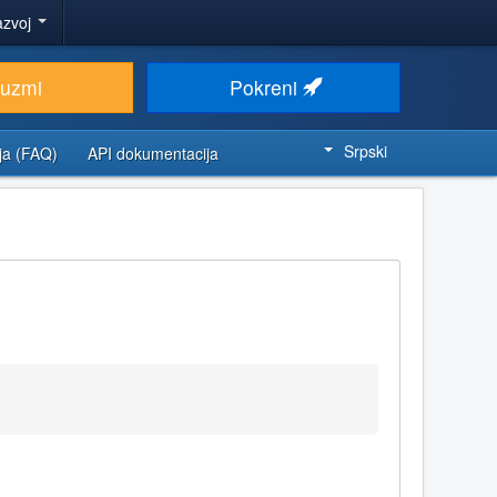
azvoj
euzmi
Pokreni
Srpski
ja (FAQ)
API dokumentacija