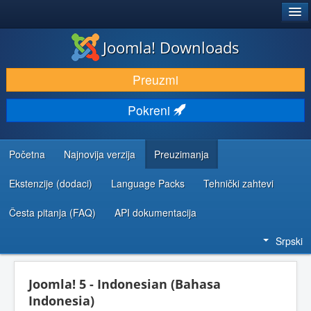
®
JOOMLA!
Joomla! Downloads
PREUZIMANJE I PROŠIRENJA (EKSTENZIJE)
Preuzmi
OTKRIJTE I NAUČITE
Pokreni
ZAJEDNICA I PODRŠKA
RESURSI ZA RAZVOJ
Početna
Najnovija verzija
Preuzimanja
Ekstenzije (dodaci)
Language Packs
Tehnički zahtevi
Česta pitanja (FAQ)
API dokumentacija
Srpski
Joomla! 5 - Indonesian (Bahasa
Indonesia)