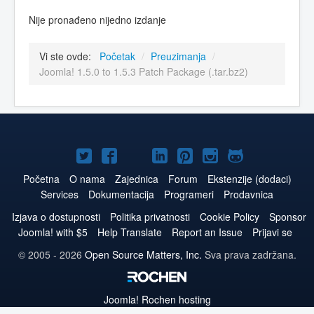
Nije pronađeno nijedno izdanje
Vi ste ovde:
Početak
/
Preuzimanja
/
Joomla! 1.5.0 to 1.5.3 Patch Package (.tar.bz2)
Joomla!
Joomla!
Joomla!
Joomla!
Joomla!
Joomla!
Joomla!
na
na
na
naLinkedIn
na
na
na
Početna
O nama
Zajednica
Forum
Ekstenzije (dodaci)
Services
Dokumentacija
Programeri
Prodavnica
Twitteru
Facebooku
YouTube
Pinterest
Instagram
GitHub
Izjava o dostupnosti
Politika privatnosti
Cookie Policy
Sponsor
Joomla! with $5
Help Translate
Report an Issue
Prijavi se
© 2005 - 2026
Open Source Matters, Inc.
Sva prava zadržana.
Joomla!
Rochen hosting