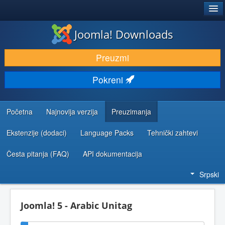
®
JOOMLA!
Joomla! Downloads
PREUZIMANJE I PROŠIRENJA (EKSTENZIJE)
Preuzmi
OTKRIJTE I NAUČITE
Pokreni
ZAJEDNICA I PODRŠKA
RESURSI ZA RAZVOJ
Početna
Najnovija verzija
Preuzimanja
Ekstenzije (dodaci)
Language Packs
Tehnički zahtevi
Česta pitanja (FAQ)
API dokumentacija
Srpski
Joomla! 5 - Arabic Unitag