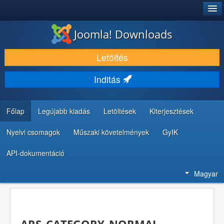
®
JOOMLA!
Joomla! Downloads
LETÖLTÉS ÉS KITERJESZTÉS
Letöltés
FEDEZZE FEL ÉS TANULJA MEG
Inditás
KÖZÖSSÉG ÉS TÁMOGATÁS
FEJLESZTŐI ERŐFORRÁSOK
Főlap
Legújabb kiadás
Letöltések
Kiterjesztések
Nyelvi csomagok
Műszaki követelmények
GyIK
API-dokumentáció
Magyar