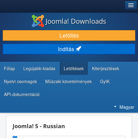
®
JOOMLA!
Joomla! Downloads
LETÖLTÉS ÉS KITERJESZTÉS
Letöltés
FEDEZZE FEL ÉS TANULJA MEG
Inditás
KÖZÖSSÉG ÉS TÁMOGATÁS
FEJLESZTŐI ERŐFORRÁSOK
Főlap
Legújabb kiadás
Letöltések
Kiterjesztések
Nyelvi csomagok
Műszaki követelmények
GyIK
API-dokumentáció
Magyar
Joomla! 5 - Russian