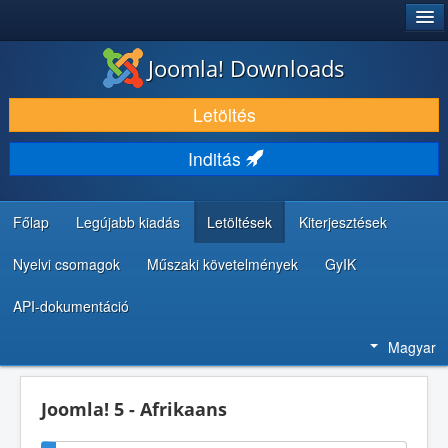
®
JOOMLA!
Joomla! Downloads
LETÖLTÉS ÉS KITERJESZTÉS
Letöltés
FEDEZZE FEL ÉS TANULJA MEG
Inditás
KÖZÖSSÉG ÉS TÁMOGATÁS
FEJLESZTŐI ERŐFORRÁSOK
Főlap
Legújabb kiadás
Letöltések
Kiterjesztések
Nyelvi csomagok
Műszaki követelmények
GyIK
API-dokumentáció
Magyar
Joomla! 5 - Afrikaans