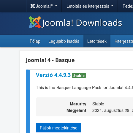
®
Joomla!
Letöltés és kiterjesztés
Fedez
Joomla! Downloads
Főlap
Legújabb kiadás
Letöltések
Kiterjesz
Joomla! 4 - Basque
Verzió 4.4.9.3
Stable
This is the Basque Language Pack for Joomla! 4.4.
Maturity
Stable
Megjelent
2024. augusztus 29. 
Fájlok megtekintése