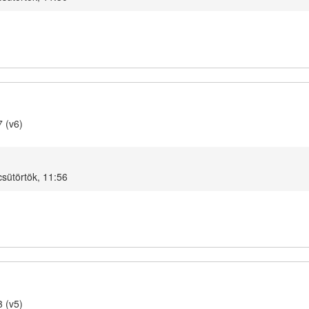
7 (v6)
csütörtök, 11:56
3 (v5)