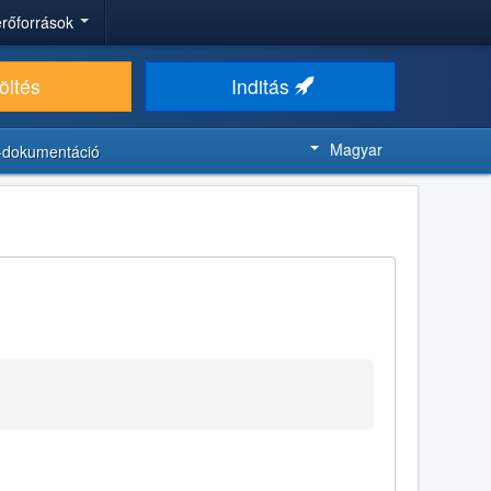
 erőforrások
öltés
Inditás
Magyar
-dokumentáció