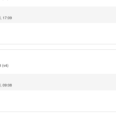
d, 17:09
3 (v4)
d, 09:08