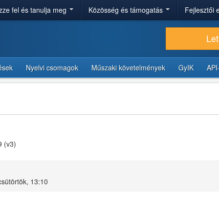
ze fel és tanulja meg
Közösség és támogatás
Fejlesztői
Let
tések
Nyelvi csomagok
Műszaki követelmények
GyIK
API
9 (v3)
csütörtök, 13:10