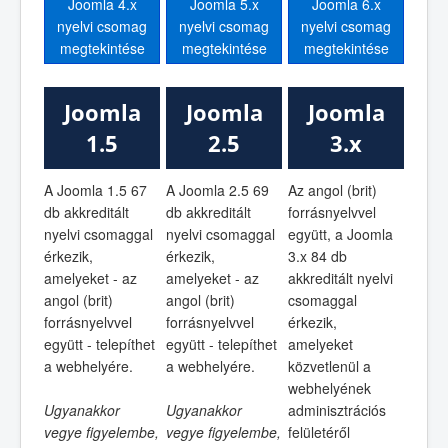
Joomla 4.x
Joomla 5.x
Joomla 6.x
nyelvi csomag
nyelvi csomag
nyelvi csomag
megtekintése
megtekintése
megtekintése
Joomla
Joomla
Joomla
1.5
2.5
3.x
A Joomla 1.5 67
A Joomla 2.5 69
Az angol (brit)
db akkreditált
db akkreditált
forrásnyelvvel
nyelvi csomaggal
nyelvi csomaggal
együtt, a Joomla
érkezik,
érkezik,
3.x 84 db
amelyeket - az
amelyeket - az
akkreditált nyelvi
angol (brit)
angol (brit)
csomaggal
forrásnyelvvel
forrásnyelvvel
érkezik,
együtt - telepíthet
együtt - telepíthet
amelyeket
a webhelyére.
a webhelyére.
közvetlenül a
webhelyének
Ugyanakkor
Ugyanakkor
adminisztrációs
vegye figyelembe,
vegye figyelembe,
felületéről