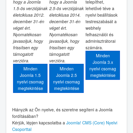
hogy a Joomla
hogy a Joomla
telepíthet,
1.5-ös verziójának
2.5-ös verziójának
lehetővé téve a
életciklusa 2012.
életciklusa 2014.
nyelvi beállítások
december 31-én
december 31-én
testreszabását a
véget ért.
véget ért.
webhely
Nyomatékosan
Nyomatékosan
felhasználói és
javasoljuk, hogy
javasoljuk, hogy
adminisztrátorai
frissítsen egy
frissítsen egy
számára.
támogatott
támogatott
Minden
verzióra.
verzióra.
Joomla 3.x
Minden
Minden
nyelvi csomag
Joomla 1.5
Joomla 2.5
megtekintése
nyelvi csomag
nyelvi csomag
megtekintése
megtekintése
Hiányzik az Ön nyelve, és szeretne segíteni a Joomla
fordításában?
Kérjük, lépjen kapcsolatba a
Joomla! CMS (Core) Nyelvi
Csoporttal