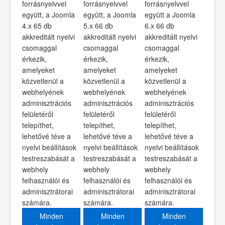
forrásnyelvvel
forrásnyelvvel
forrásnyelvvel
együtt, a Joomla
együtt, a Joomla
együtt a Joomla
4.x 65 db
5.x 66 db
6.x 66 db
akkreditált nyelvi
akkreditált nyelvi
akkreditált nyelvi
csomaggal
csomaggal
csomaggal
érkezik,
érkezik,
érkezik,
amelyeket
amelyeket
amelyeket
közvetlenül a
közvetlenül a
közvetlenül a
webhelyének
webhelyének
webhelyének
adminisztrációs
adminisztrációs
adminisztrációs
felületéről
felületéről
felületéről
telepíthet,
telepíthet,
telepíthet,
lehetővé téve a
lehetővé téve a
lehetővé téve a
nyelvi beállítások
nyelvi beállítások
nyelvi beállítások
testreszabását a
testreszabását a
testreszabását a
webhely
webhely
webhely
felhasználói és
felhasználói és
felhasználói és
adminisztrátorai
adminisztrátorai
adminisztrátorai
számára.
számára.
számára.
Minden
Minden
Minden