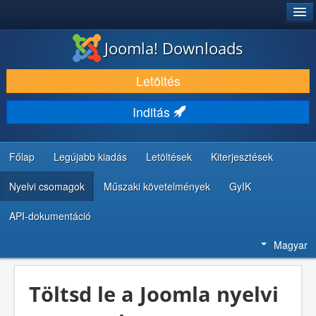
®
JOOMLA!
Joomla! Downloads
LETÖLTÉS ÉS KITERJESZTÉS
Letöltés
FEDEZZE FEL ÉS TANULJA MEG
Inditás
KÖZÖSSÉG ÉS TÁMOGATÁS
FEJLESZTŐI ERŐFORRÁSOK
Főlap
Legújabb kiadás
Letöltések
Kiterjesztések
Nyelvi csomagok
Műszaki követelmények
GyIK
API-dokumentáció
Magyar
Töltsd le a Joomla nyelvi